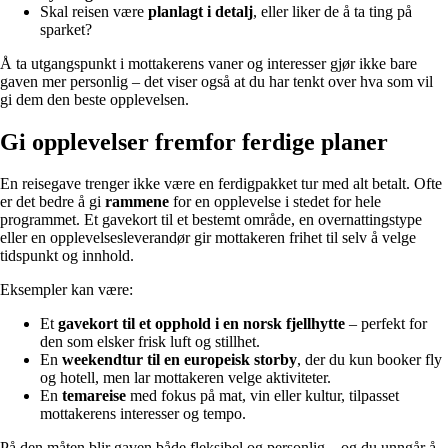
Skal reisen være
planlagt i detalj
, eller liker de å ta ting på
sparket?
Å ta utgangspunkt i mottakerens vaner og interesser gjør ikke bare
gaven mer personlig – det viser også at du har tenkt over hva som vil
gi dem den beste opplevelsen.
Gi opplevelser fremfor ferdige planer
En reisegave trenger ikke være en ferdigpakket tur med alt betalt. Ofte
er det bedre å gi
rammene
for en opplevelse i stedet for hele
programmet. Et gavekort til et bestemt område, en overnattingstype
eller en opplevelsesleverandør gir mottakeren frihet til selv å velge
tidspunkt og innhold.
Eksempler kan være:
Et
gavekort til et opphold i en norsk fjellhytte
– perfekt for
den som elsker frisk luft og stillhet.
En
weekendtur til en europeisk storby
, der du kun booker fly
og hotell, men lar mottakeren velge aktiviteter.
En
temareise
med fokus på mat, vin eller kultur, tilpasset
mottakerens interesser og tempo.
På den måten blir gaven både fleksibel og personlig – og du unngår å