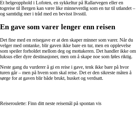
Et helgeopphold i Lofoten, en sykkeltur på Rallarvegen eller en
togreise til Bergen kan være like minneverdig som en tur til utlandet –
og samtidig mer i tråd med en bevisst livsstil.
En gave som varer lenger enn reisen
Det fine med en reisegave er at den skaper minner som varer. Når du
velger med omtanke, blir gaven ikke bare en tur, men en opplevelse
som speiler forholdet mellom deg og mottakeren. Det handler ikke om
luksus eller dyre destinasjoner, men om å skape noe som føles riktig.
Neste gang du vurderer å gi en reise i gave, tenk ikke bare på hvor
turen går – men på hvem som skal reise. Det er den sikreste måten å
sørge for at gaven blir både brukt, husket og verdsatt.
Reiseroulette: Finn ditt neste reisemål på spontan vis