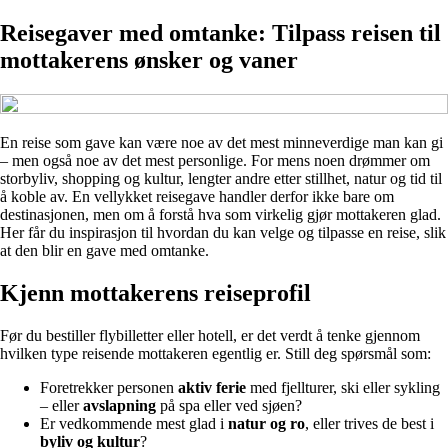
Reisegaver med omtanke: Tilpass reisen til
mottakerens ønsker og vaner
En reise som gave kan være noe av det mest minneverdige man kan gi
– men også noe av det mest personlige. For mens noen drømmer om
storbyliv, shopping og kultur, lengter andre etter stillhet, natur og tid til
å koble av. En vellykket reisegave handler derfor ikke bare om
destinasjonen, men om å forstå hva som virkelig gjør mottakeren glad.
Her får du inspirasjon til hvordan du kan velge og tilpasse en reise, slik
at den blir en gave med omtanke.
Kjenn mottakerens reiseprofil
Før du bestiller flybilletter eller hotell, er det verdt å tenke gjennom
hvilken type reisende mottakeren egentlig er. Still deg spørsmål som:
Foretrekker personen
aktiv ferie
med fjellturer, ski eller sykling
– eller
avslapning
på spa eller ved sjøen?
Er vedkommende mest glad i
natur og ro
, eller trives de best i
byliv og kultur
?