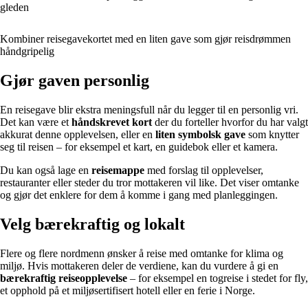
gleden
Kombiner reisegavekortet med en liten gave som gjør reisdrømmen
håndgripelig
Gjør gaven personlig
En reisegave blir ekstra meningsfull når du legger til en personlig vri.
Det kan være et
håndskrevet kort
der du forteller hvorfor du har valgt
akkurat denne opplevelsen, eller en
liten symbolsk gave
som knytter
seg til reisen – for eksempel et kart, en guidebok eller et kamera.
Du kan også lage en
reisemappe
med forslag til opplevelser,
restauranter eller steder du tror mottakeren vil like. Det viser omtanke
og gjør det enklere for dem å komme i gang med planleggingen.
Velg bærekraftig og lokalt
Flere og flere nordmenn ønsker å reise med omtanke for klima og
miljø. Hvis mottakeren deler de verdiene, kan du vurdere å gi en
bærekraftig reiseopplevelse
– for eksempel en togreise i stedet for fly,
et opphold på et miljøsertifisert hotell eller en ferie i Norge.