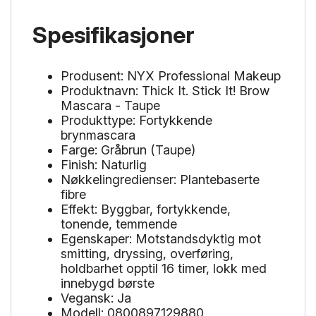
Spesifikasjoner
Produsent: NYX Professional Makeup
Produktnavn: Thick It. Stick It! Brow
Mascara - Taupe
Produkttype: Fortykkende
brynmascara
Farge: Gråbrun (Taupe)
Finish: Naturlig
Nøkkelingredienser: Plantebaserte
fibre
Effekt: Byggbar, fortykkende,
tonende, temmende
Egenskaper: Motstandsdyktig mot
smitting, dryssing, overføring,
holdbarhet opptil 16 timer, lokk med
innebygd børste
Vegansk: Ja
Modell: 0800897129880