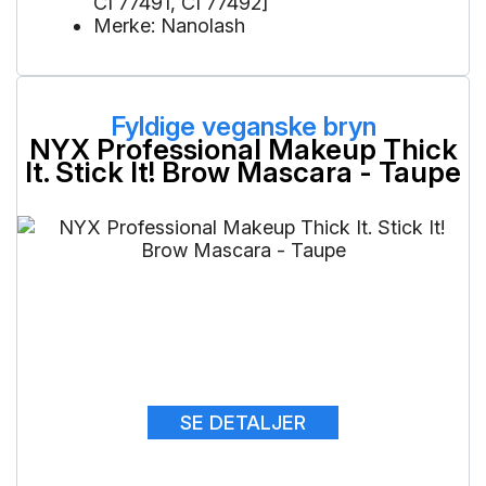
CI 77491, CI 77492]
Merke: Nanolash
Fyldige veganske bryn
NYX Professional Makeup Thick
It. Stick It! Brow Mascara - Taupe
SE DETALJER