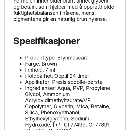
Formelen inneholder blant annet glyserin
og betain, som hjelper med å opprettholde
fuktighetsbalansen i hårene, mens
pigmentene gir en naturlig brun nyanse.
Spesifikasjoner
Produkttype: Brynmascara
Farge: Brown
Innhold: 7 ml
Holdbarhet: Opptil 24 timer
Applikator: Presis spoolie-børste
Ingredienser: Aqua, PVP, Propylene
Glycol, Ammonium
Acryloyldimethyltaurate/VP
Copolymer, Glycerin, Mica, Betaine,
Silica, Phenoxyethanol,
Ethylhexylglycerin, Sodium
Hydroxide, [+/- CI 77499, CI 77891,